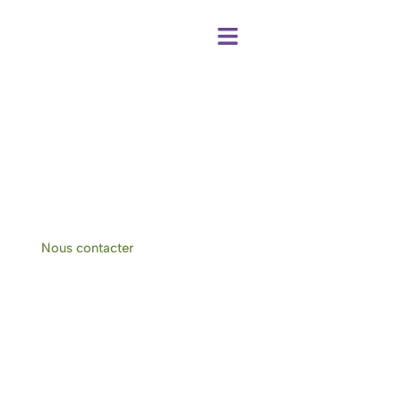
Centre de bien-être et chambres d'hôtes
à Hotton-Durbuy
Nous contacter