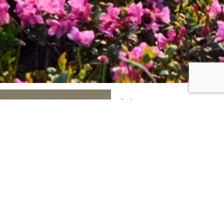
Nos
séjours
bien-être
près de
Houyet
Accordez-
vous
une
vraie
pause,
loin
des
sollicitations