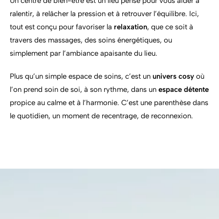
Un
centre
de
bien-
être
est
un
lieu
pensé
pour
vous
aider
à
ralentir,
à
relâcher
la
pression
et
à
retrouver
l’équilibre.
Ici,
tout
est
conçu
pour
favoriser
la
relaxation
,
que
ce
soit
à
travers
des
massages,
des
soins
énergétiques,
ou
simplement
par
l’ambiance
apaisante
du
lieu.
Plus
qu’un
simple
espace
de
soins,
c’est
un
univers
cosy
où
l’on
prend
soin
de
soi,
à
son
rythme,
dans
un
espace
détente
propice
au
calme
et
à
l’harmonie.
C’est
une
parenthèse
dans
le
quotidien,
un
moment
de
recentrage,
de
reconnexion.