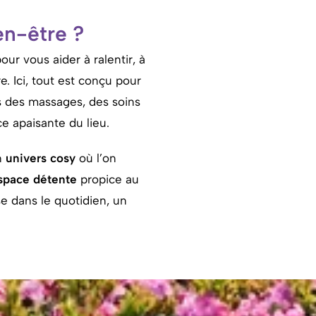
en-être ?
pour
vous
aider
à
ralentir,
à
re.
Ici,
tout
est
conçu
pour
s
des
massages,
des
soins
nce
apaisante
du
lieu.
n
univers
cosy
où
l’on
space
détente
propice
au
se
dans
le
quotidien,
un