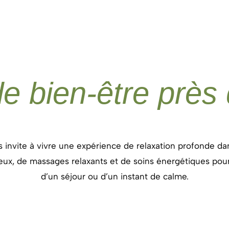
e bien-être près
s
invite
à
vivre
une
expérience
de
relaxation
profonde
da
eux,
de
massages
relaxants
et
de
soins
énergétiques
pou
d’un
séjour
ou
d’un
instant
de
calme.