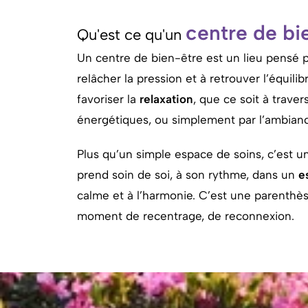
centre de bi
Qu'est ce qu'un
Un
centre
de
bien-
être
est
un
lieu
pensé
relâcher
la
pression
et
à
retrouver
l’équilib
favoriser
la
relaxation
,
que
ce
soit
à
traver
énergétiques,
ou
simplement
par
l’ambia
Plus
qu’un
simple
espace
de
soins,
c’est
u
prend
soin
de
soi,
à
son
rythme,
dans
un
e
calme
et
à
l’harmonie.
C’est
une
parenthè
moment
de
recentrage,
de
reconnexion.