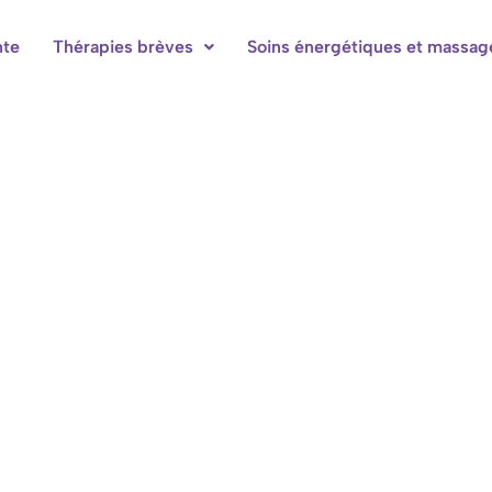
nte
Thérapies brèves
Soins énergétiques et massag
bres d'hôtes à Hotton-Durbuy