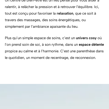
Un
centre
de
bien-
être
est
un
lieu
pensé
pour
vous
aider
à
ralentir,
à
relâcher
la
pression
et
à
retrouver
l’équilibre.
Ici,
tout
est
conçu
pour
favoriser
la
relaxation
,
que
ce
soit
à
travers
des
massages,
des
soins
énergétiques,
ou
simplement
par
l’ambiance
apaisante
du
lieu.
Plus
qu’un
simple
espace
de
soins,
c’est
un
univers
cosy
où
l’on
prend
soin
de
soi,
à
son
rythme,
dans
un
espace
détente
propice
au
calme
et
à
l’harmonie.
C’est
une
parenthèse
dans
le
quotidien,
un
moment
de
recentrage,
de
reconnexion.