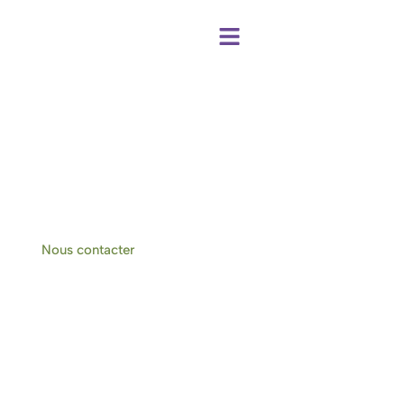
Centre de bien-être et chambres d'hôtes
à Hotton-Durbuy
Nous contacter