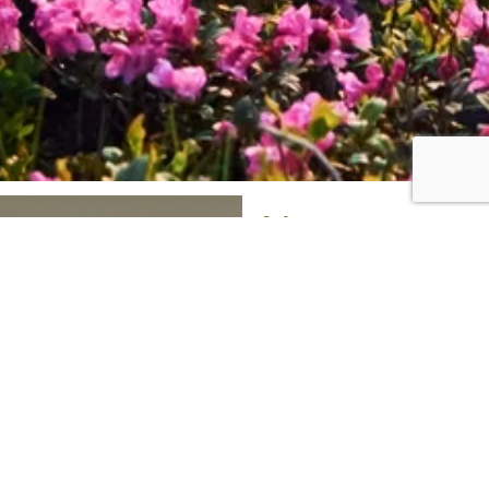
Nos
séjours
bien-être
près de
Modave
Accordez-
vous
une
vraie
pause,
loin
des
sollicitations