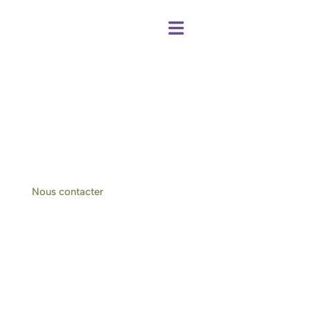
Centre de bien-être et chambres d'hôtes
à Hotton-Durbuy
Nous contacter