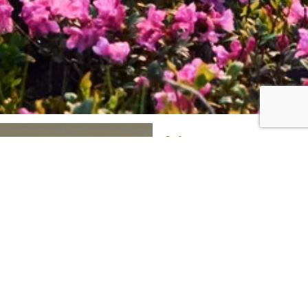
Nos
séjours
bien-être
près de
Rochefort
Accordez-
vous
une
vraie
pause,
loin
des
sollicitations