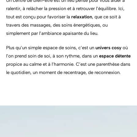
Un
centre
de
bien-
être
est
un
lieu
pensé
pour
vous
aider
à
ralentir,
à
relâcher
la
pression
et
à
retrouver
l’équilibre.
Ici,
tout
est
conçu
pour
favoriser
la
relaxation
,
que
ce
soit
à
travers
des
massages,
des
soins
énergétiques,
ou
simplement
par
l’ambiance
apaisante
du
lieu.
Plus
qu’un
simple
espace
de
soins,
c’est
un
univers
cosy
où
l’on
prend
soin
de
soi,
à
son
rythme,
dans
un
espace
détente
propice
au
calme
et
à
l’harmonie.
C’est
une
parenthèse
dans
le
quotidien,
un
moment
de
recentrage,
de
reconnexion.