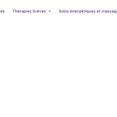
nte
Thérapies brèves
Soins énergétiques et massag
bres d'hôtes à Hotton-Durbuy