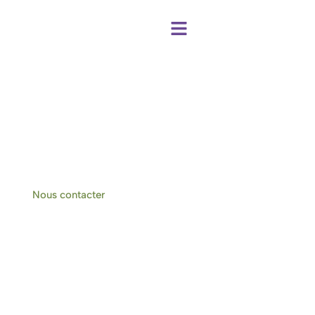
Centre de bien-être et chambres d'hôtes
à Hotton-Durbuy
Nous contacter