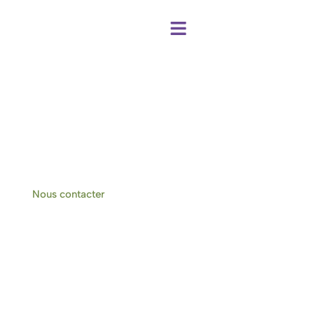
Centre de bien-être et chambres d'hôtes
à Hotton-Durbuy
Nous contacter