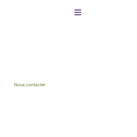
Centre de bien-être et chambres d'hôtes
à Hotton-Durbuy
Nous contacter