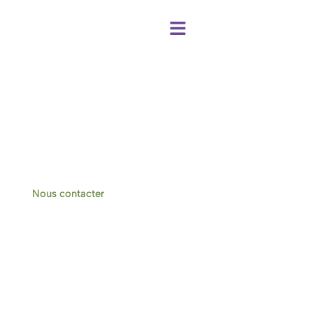
Centre de bien-être et chambres d'hôtes
à Hotton-Durbuy
Nous contacter