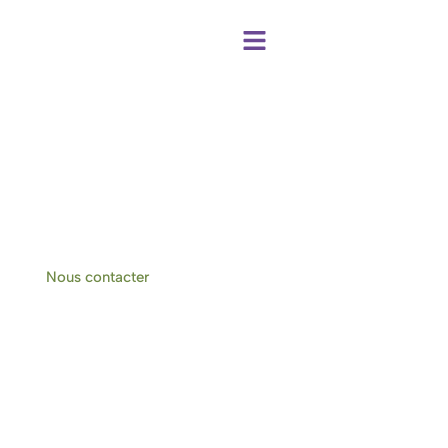
Centre de bien-être et chambres d'hôtes
à Hotton-Durbuy
Nous contacter