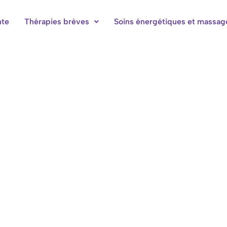
nte
Thérapies brèves
Soins énergétiques et massag
bres d'hôtes à Hotton-Durbuy