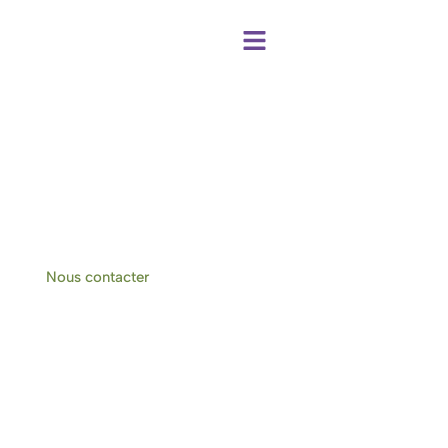
Centre de bien-être et chambres d'hôtes
à Hotton-Durbuy
Nous contacter