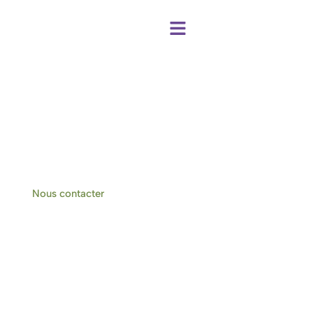
Centre de bien-être et chambres d'hôtes
à Hotton-Durbuy
Nous contacter