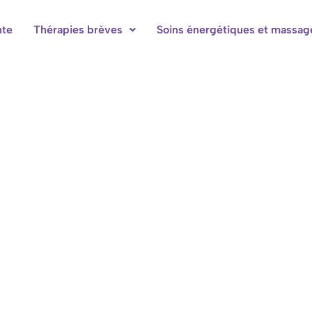
nte
Thérapies brèves
Soins énergétiques et massag
bres d'hôtes à Hotton-Durbuy