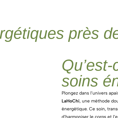
rgétiques près d
Qu’est-
soins é
Plongez dans l’univers apa
LaHoChi
, une méthode dou
énergétique. Ce soin, trans
d’harmoniser le corps et l’es