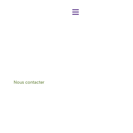
Centre de bien-être et chambres d'hôtes
à Hotton-Durbuy
Nous contacter