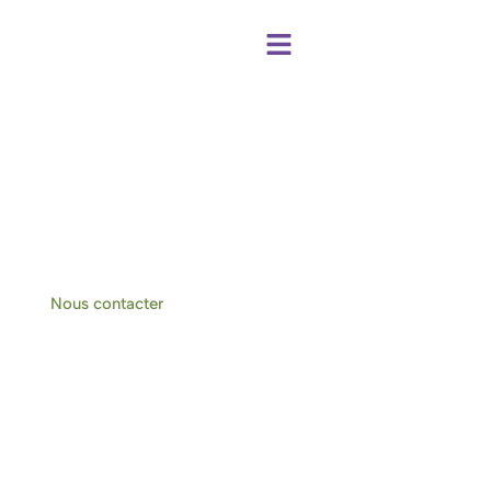
Centre de bien-être et chambres d'hôtes
à Hotton-Durbuy
Nous contacter