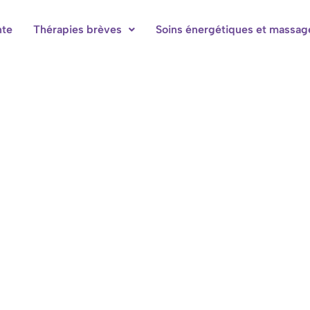
nte
Thérapies brèves
Soins énergétiques et massag
bres d'hôtes à Hotton-Durbuy