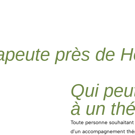
apeute près de H
Qui peut
à un th
Toute personne souhaitan
d’un accompagnement théra