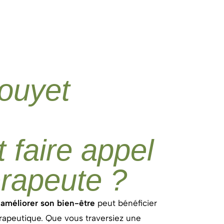
ouyet
 faire appel
érapeute ?
t
améliorer son bien-être
peut bénéficier
peutique. Que vous traversiez une