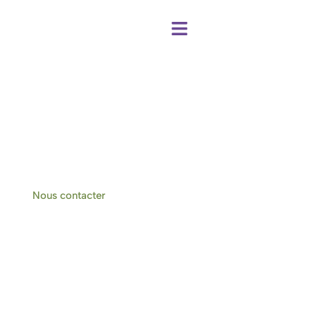
Centre de bien-être et chambres d'hôtes
à Hotton-Durbuy
Nous contacter