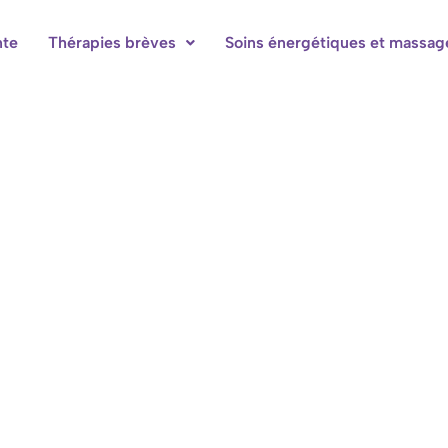
nte
Thérapies brèves
Soins énergétiques et massag
bres d'hôtes à Hotton-Durbuy