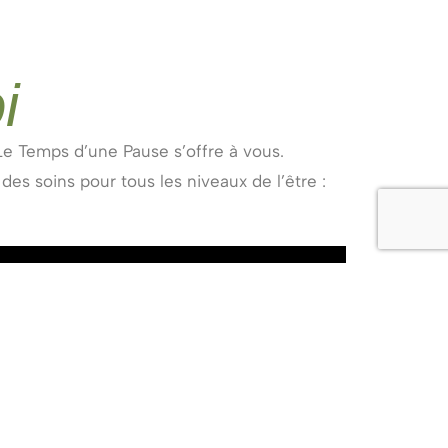
i
Le Temps d’une Pause s’offre à vous.
s soins pour tous les niveaux de l’être :