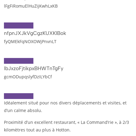
lFgFiRomuElHuZijKwhLxKB
nfpnJXJkVgCgzKUXKIBok
fyQMEkFqNOXOWjPnvnLT
lbJxzoFjtikpxBHWTnTgFy
gcmODupqslyfDzILYbCf
Idéalement situé pour nos divers déplacements et visites, et
d’un calme absolu.
Proximité d’un excellent restaurant, « La Command’rie », à 2/3
kilomètres tout au plus à Hotton.