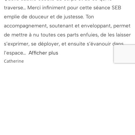
traverse… Merci infiniment pour cette séance SEB
emplie de douceur et de justesse. Ton
accompagnement, soutenant et enveloppant, permet
de mettre à nu toutes ces parts enfuies, de les laisser
s’exprimer, se déployer, et ensuite s’évanouir dans
l’espace
Afficher plus
Catherine
Je connais Cathy depuis maintenant quelques
années…. Son univers, son énergie positive m ont
toujours attiré… Un évènement difficile m a mené à
découvrir Cathy autrement… Ce moment que j ‘ai
vécu avec elle est un moment que je qualifierai de
suspendu… Jamais je n aurai cru, en me