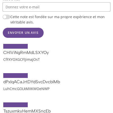
Cette note est fondée sur ma propre expérience et mon
véritable avis.
ENVOYER UN AVIS
CHlViNgRmMdLSXYOy
CfFXYOXGCFlJimaJOsT
dPxIqACaJrtDYdSvcDvcbIMb
LuhCmcGOLkMXKWOeNWP
TszuxmkyHemMXSncEb