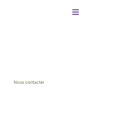
Centre de bien-être et chambres d'hôtes
à Hotton-Durbuy
Nous contacter