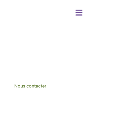
Centre de bien-être et chambres d'hôtes
à Hotton-Durbuy
Nous contacter