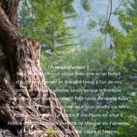
Un renseignement ?
Vous désirez offrir un séjour bien-être ou un forfait
d’accompagnement en thérapie brève à l’un de vos
proches ? Vous souhaitez savoir ce que la thérapie
quantique peut vous apporter ? Pour toute demande, nous
vous invitons à nous téléphoner ou à nous joindre via notre
formulaire en ligne. Le Temps d’une Pause est situé à
Hotton-Durbuy, dans les environs de Marche-en-Famenne,
La Roche-en-Ardenne, Somme-Leuze et Manhay.