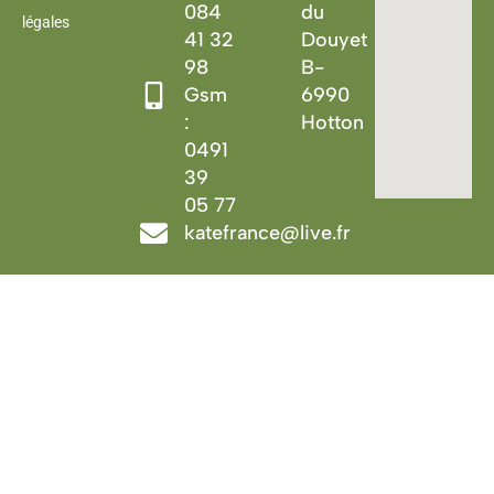
084
du
légales
41 32
Douyet
98
B-
Gsm
6990
:
Hotton
0491
39
05 77
katefrance@live.fr