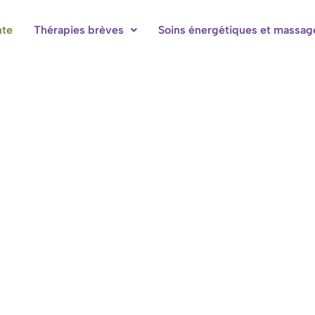
nte
Thérapies brèves
Soins énergétiques et massag
bres d'hôtes à Hotton-Durbuy